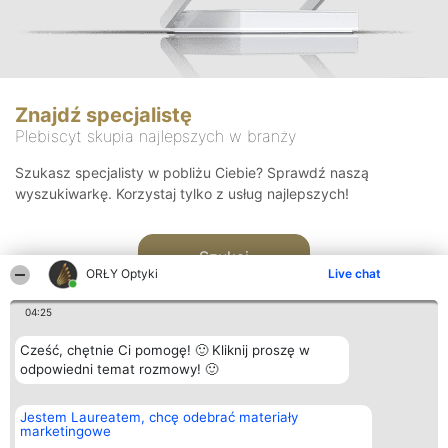
Znajdź specjalistę
Plebiscyt skupia najlepszych w branży
Szukasz specjalisty w pobliżu Ciebie? Sprawdź naszą
wyszukiwarkę. Korzystaj tylko z usług najlepszych!
Szukaj
ORŁY Optyki
Live chat
04:25
Cześć, chętnie Ci pomogę! 🙂 Kliknij proszę w
odpowiedni temat rozmowy! 🙂
Organizator plebiscytu
Plebiscyt
Kontakt
Jestem Laureatem, chcę odebrać materiały
Bright Side Solutions sp. z o.
Laureaci
Kontakt
marketingowe
o. sp. k.
Lista