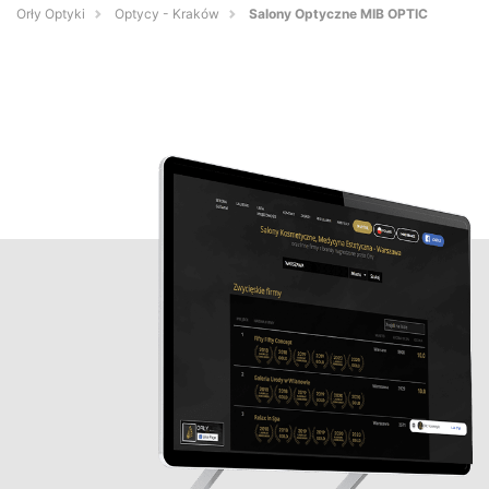
Orły Optyki
Optycy - Kraków
Salony Optyczne MIB OPTIC