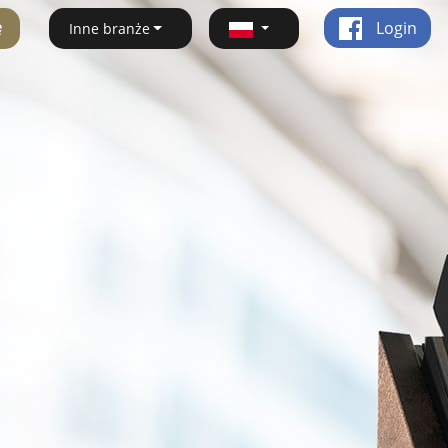
ę
Login
Inne branże