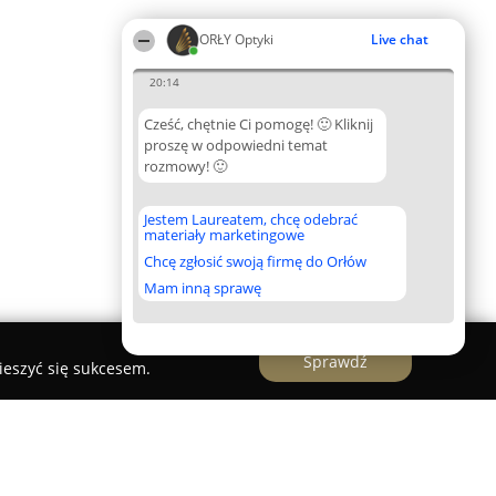
ORŁY Optyki
Live chat
20:14
Cześć, chętnie Ci pomogę! 🙂 Kliknij
proszę w odpowiedni temat
rozmowy! 🙂
Jestem Laureatem, chcę odebrać
materiały marketingowe
Chcę zgłosić swoją firmę do Orłów
Mam inną sprawę
Sprawdź
ieszyć się sukcesem.