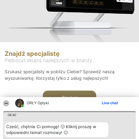
Znajdź specjalistę
Plebiscyt skupia najlepszych w branży
Szukasz specjalisty w pobliżu Ciebie? Sprawdź naszą
wyszukiwarkę. Korzystaj tylko z usług najlepszych!
Szukaj
ORŁY Optyki
Live chat
06:40
Cześć, chętnie Ci pomogę! 🙂 Kliknij proszę w
odpowiedni temat rozmowy! 🙂