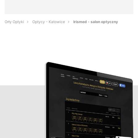
Orły Optyki
Optycy - Katowice
Irismed - salon optyczny