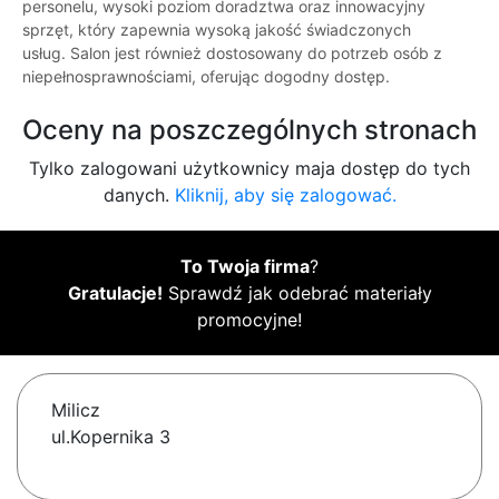
personelu, wysoki poziom doradztwa oraz innowacyjny
sprzęt, który zapewnia wysoką jakość świadczonych
usług. Salon jest również dostosowany do potrzeb osób z
niepełnosprawnościami, oferując dogodny dostęp.
Oceny na poszczególnych stronach
Tylko zalogowani użytkownicy maja dostęp do tych
danych.
Kliknij, aby się zalogować.
To Twoja firma
?
Gratulacje!
Sprawdź jak odebrać materiały
promocyjne!
Milicz
ul.Kopernika 3