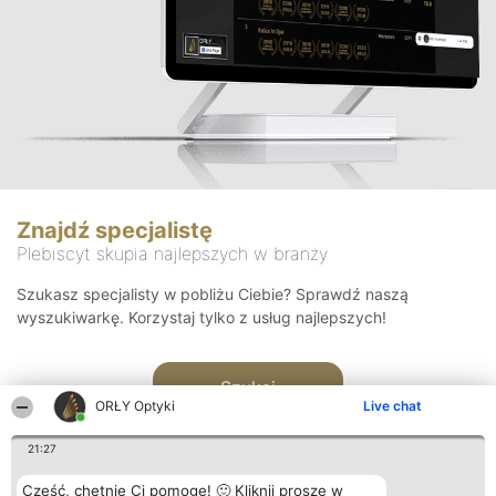
Znajdź specjalistę
Plebiscyt skupia najlepszych w branży
Szukasz specjalisty w pobliżu Ciebie? Sprawdź naszą
wyszukiwarkę. Korzystaj tylko z usług najlepszych!
Szukaj
ORŁY Optyki
Live chat
21:27
Cześć, chętnie Ci pomogę! 🙂 Kliknij proszę w