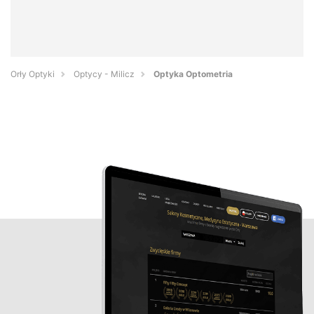
Orły Optyki
Optycy - Milicz
Optyka Optometria