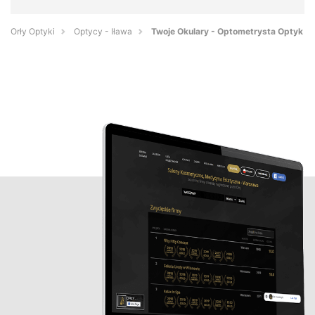
Orły Optyki
Optycy - Iława
Twoje Okulary - Optometrysta Optyk