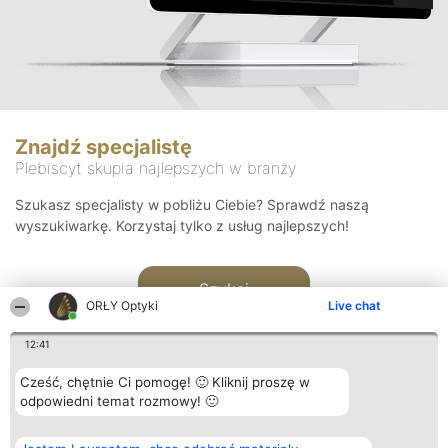
Znajdź specjalistę
Plebiscyt skupia najlepszych w branży
Szukasz specjalisty w pobliżu Ciebie? Sprawdź naszą
wyszukiwarkę. Korzystaj tylko z usług najlepszych!
Szukaj
ORŁY Optyki
Live chat
12:41
Cześć, chętnie Ci pomogę! 🙂 Kliknij proszę w
odpowiedni temat rozmowy! 🙂
Organizator plebiscytu
Plebiscyt
Kontakt