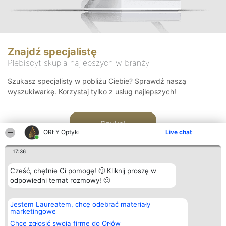
Znajdź specjalistę
Plebiscyt skupia najlepszych w branży
Szukasz specjalisty w pobliżu Ciebie? Sprawdź naszą
wyszukiwarkę. Korzystaj tylko z usług najlepszych!
Szukaj
ORŁY Optyki
Live chat
17:36
Cześć, chętnie Ci pomogę! 🙂 Kliknij proszę w
odpowiedni temat rozmowy! 🙂
Organizator plebiscytu
Plebiscyt
Kontakt
Jestem Laureatem, chcę odebrać materiały
Bright Side Solutions sp. z o.
Laureaci
Kontakt
marketingowe
o. sp. k.
Lista
ul. Ruska 22
wszystkich
Chcę zgłosić swoją firmę do Orłów