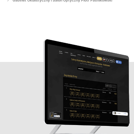
Gabinet Okulistyczny i Salon Optyczny Piotr Paśnikowski