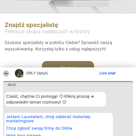
Znajdź specjalistę
Plebiscyt skupia najlepszych w branży
Szukasz specjalisty w pobliżu Ciebie? Sprawdź naszą
wyszukiwarkę. Korzystaj tylko z usług najlepszych!
Szukaj
ORŁY Optyki
Live chat
06:03
Cześć, chętnie Ci pomogę! 🙂 Kliknij proszę w
odpowiedni temat rozmowy! 🙂
Organizator plebiscytu
Plebiscyt
Kontakt
Jestem Laureatem, chcę odebrać materiały
Bright Side Solutions sp. z o.
Laureaci
Kontakt
marketingowe
o. sp. k.
Lista
ul. Ruska 22
wszystkich
Chcę zgłosić swoją firmę do Orłów
Wrocław 50-079
Laureatów
Mam inną sprawę
KRS 0000749100 | Regon
Zasady