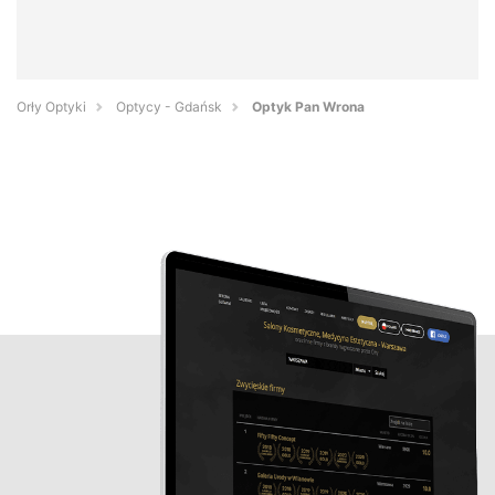
Orły Optyki
Optycy - Gdańsk
Optyk Pan Wrona