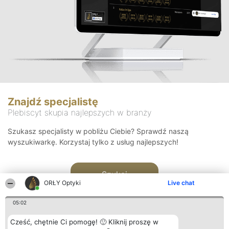
Znajdź specjalistę
Plebiscyt skupia najlepszych w branży
Szukasz specjalisty w pobliżu Ciebie? Sprawdź naszą
wyszukiwarkę. Korzystaj tylko z usług najlepszych!
Szukaj
ORŁY Optyki
Live chat
05:02
Cześć, chętnie Ci pomogę! 🙂 Kliknij proszę w