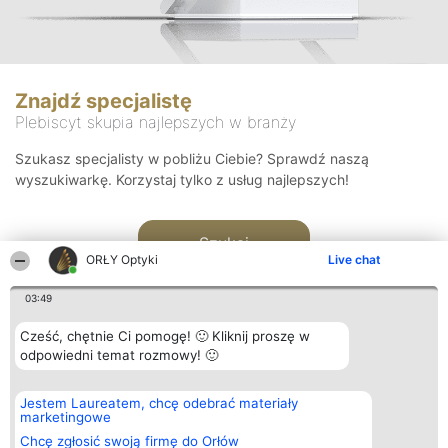
Znajdź specjalistę
Plebiscyt skupia najlepszych w branży
Szukasz specjalisty w pobliżu Ciebie? Sprawdź naszą
wyszukiwarkę. Korzystaj tylko z usług najlepszych!
Szukaj
ORŁY Optyki
Live chat
03:49
Cześć, chętnie Ci pomogę! 🙂 Kliknij proszę w
odpowiedni temat rozmowy! 🙂
Organizator plebiscytu
Plebiscyt
Kontakt
Jestem Laureatem, chcę odebrać materiały
Bright Side Solutions sp. z o.
Laureaci
Kontakt
marketingowe
o. sp. k.
Lista
ul. Ruska 22
wszystkich
Chcę zgłosić swoją firmę do Orłów