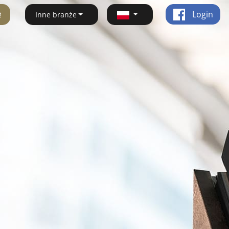
ę
Login
Inne branże