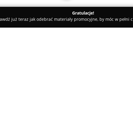
Gratulacje!
awdź już teraz jak odebrać materiały promocyjne, by móc w pełni c
isz
O firmie:
Optometria Orkisz
jest uznan
który nieprzerwanie działa od 
Przedsiębiorstwo specjalizuje 
nacisk na dokładną diagnostyk
Pokaż więcej >>
Klienci mają dostęp do zaawa
wykonywane z wykorzystaniem n
autorefraktometr.
Wykwalifikowany zespół, obej