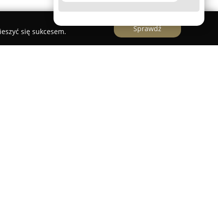
Sprawdź
ieszyć się sukcesem.
ym salonem optycznym znajdującym się w Gdyni,
1999 roku przy Placu Górnośląskim 1.
się w kompleksowej ochronie wzroku, kładąc
ę oraz indywidualny dobór rozwiązań optycznych.
nsowanych badań optometrycznych, które są
owoczesnych narzędzi, takich jak foropter i
mujący doświadczonych optometrystów,