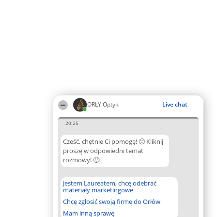
ORŁY Optyki
Live chat
20:25
Cześć, chętnie Ci pomogę! 🙂 Kliknij
proszę w odpowiedni temat
rozmowy! 🙂
Jestem Laureatem, chcę odebrać
materiały marketingowe
Chcę zgłosić swoją firmę do Orłów
Mam inną sprawę