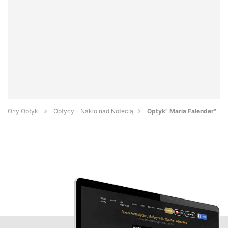
Orły Optyki
Optycy - Nakło nad Notecią
Optyk" Maria Falender"