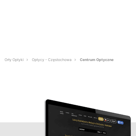
Orły Optyki
Optycy - Częstochowa
Centrum Optyczne