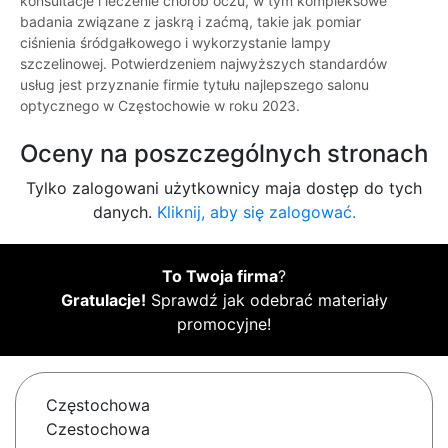
konsultacje i leczenie chorób oczu, w tym kompleksowe
badania związane z jaskrą i zaćmą, takie jak pomiar
ciśnienia śródgałkowego i wykorzystanie lampy
szczelinowej. Potwierdzeniem najwyższych standardów
usług jest przyznanie firmie tytułu najlepszego salonu
optycznego w Częstochowie w roku 2023.
Oceny na poszczególnych stronach
Tylko zalogowani użytkownicy maja dostęp do tych
danych.
Kliknij, aby się zalogować.
To Twoja firma
?
Gratulacje!
Sprawdź jak odebrać materiały
promocyjne!
Częstochowa
Czestochowa