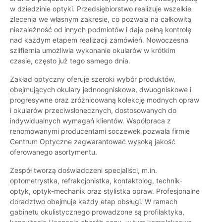
w dziedzinie optyki. Przedsiębiorstwo realizuje wszelkie
zlecenia we własnym zakresie, co pozwala na całkowitą
niezależność od innych podmiotów i daje pełną kontrolę
nad każdym etapem realizacji zamówień. Nowoczesna
szlifiernia umożliwia wykonanie okularów w krótkim
czasie, często już tego samego dnia.
Zakład optyczny oferuje szeroki wybór produktów,
obejmujących okulary jednoogniskowe, dwuogniskowe i
progresywne oraz zróżnicowaną kolekcję modnych opraw
i okularów przeciwsłonecznych, dostosowanych do
indywidualnych wymagań klientów. Współpraca z
renomowanymi producentami soczewek pozwala firmie
Centrum Optyczne zagwarantować wysoką jakość
oferowanego asortymentu.
Zespół tworzą doświadczeni specjaliści, m.in.
optometrystka, refrakcjonistka, kontaktolog, technik-
optyk, optyk-mechanik oraz stylistka opraw. Profesjonalne
doradztwo obejmuje każdy etap obsługi. W ramach
gabinetu okulistycznego prowadzone są profilaktyka,