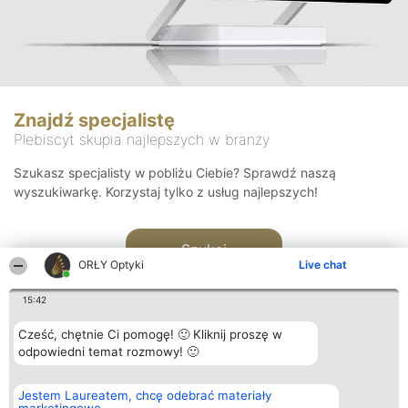
Znajdź specjalistę
Plebiscyt skupia najlepszych w branży
Szukasz specjalisty w pobliżu Ciebie? Sprawdź naszą
wyszukiwarkę. Korzystaj tylko z usług najlepszych!
Szukaj
ORŁY Optyki
Live chat
15:42
Cześć, chętnie Ci pomogę! 🙂 Kliknij proszę w
odpowiedni temat rozmowy! 🙂
Organizator plebiscytu
Plebiscyt
Kontakt
Jestem Laureatem, chcę odebrać materiały
Bright Side Solutions sp. z o.
Laureaci
Kontakt