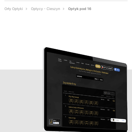
Orły Optyki
Optycy - Cieszyn
Optyk pod 16