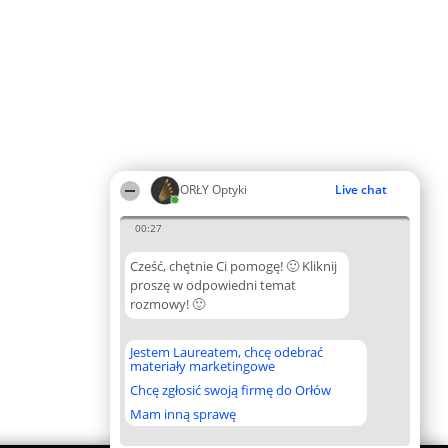
ORŁY Optyki
Live chat
00:27
Cześć, chętnie Ci pomogę! 🙂 Kliknij
proszę w odpowiedni temat
rozmowy! 🙂
Jestem Laureatem, chcę odebrać
materiały marketingowe
Chcę zgłosić swoją firmę do Orłów
Mam inną sprawę