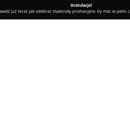
Gratulacje!
awdź już teraz jak odebrać materiały promocyjne, by móc w pełni c
K
O firmie:
Pingle Optyk
zlokalizowany prz
optyczny, który charakteryzuje
okularowych. W miejscu tym d
modele, jak również charaktery
Pokaż więcej >>
najnowszymi trendami, zwłaszc
Oferta obejmuje szeroki wybó
stylistycznym, począwszy od p
rozwiązania designerskie, gdzi
skórzane. Jakość oraz dbałość o