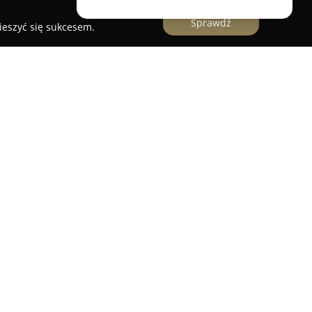
Sprawdź
ieszyć się sukcesem.
y ulicy Hożej 40 w Warszawie stanowi salon
 się skrupulatnie dobraną ofertą opraw
ostępne są zarówno klasyczne, ponadczasowe
styczne i wyraziste propozycje inspirowane
za tymi pochodzącymi z Paryża.
r oprawek o zróżnicowanym charakterze
rojektów uznanych marek, po niepowtarzalne
e wykorzystuje się na przykład elementy
 detale stanowią priorytet w działalności salonu,