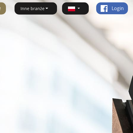
ę
Login
Inne branże