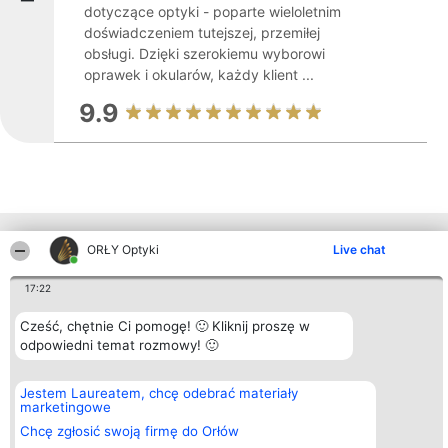
dotyczące optyki - poparte wieloletnim
doświadczeniem tutejszej, przemiłej
obsługi. Dzięki szerokiemu wyborowi
oprawek i okularów, każdy klient ...
9.9
Inne firmy z województwa
ORŁY Optyki
Live chat
17:22
Organizator plebiscytu
Plebiscyt
Kontakt
Cześć, chętnie Ci pomogę! 🙂 Kliknij proszę w
Bright Side Solutions sp. z o.
Laureaci
Kontakt
odpowiedni temat rozmowy! 🙂
o. sp. k.
Lista
ul. Ruska 22
wszystkich
Wrocław 50-079
Laureatów
KRS 0000749100 | Regon
Zasady
Jestem Laureatem, chcę odebrać materiały
381313360 | NIP 8943132676
Regulamin
marketingowe
+48 508 492 400
Polityka
Chcę zgłosić swoją firmę do Orłów
Prywatności