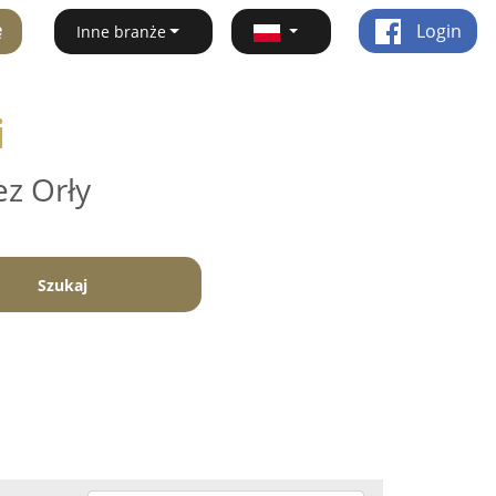
ę
Login
Inne branże
i
ez Orły
Szukaj