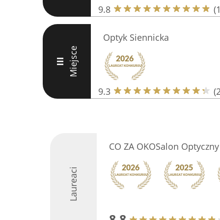
9.8
(
Optyk Siennicka
Miejsce
III
9.3
(
CO ZA OKOSalon Optyczny
Laureaci
8.8