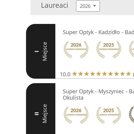
Laureaci
2026
Super Optyk - Kadzidło - Bad
Miejsce
I
10.0
Super Optyk - Myszyniec - B
Okulista
Miejsce
II