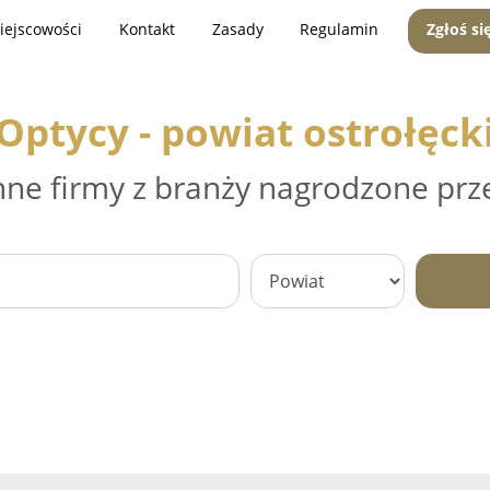
iejscowości
Kontakt
Zasady
Regulamin
Zgłoś si
Optycy - powiat ostrołęck
nne firmy z branży nagrodzone prz