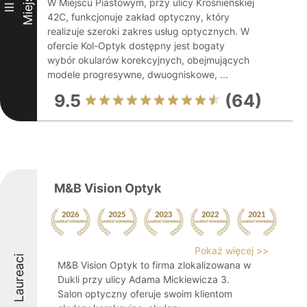
Miejsce
W Miejscu Piastowym, przy ulicy Krośnieńskiej
III
42C, funkcjonuje zakład optyczny, który
realizuje szeroki zakres usług optycznych. W
ofercie Kol-Optyk dostępny jest bogaty
wybór okularów korekcyjnych, obejmujących
modele progresywne, dwuogniskowe, ...
9.5
(64)
M&B Vision Optyk
Pokaż więcej >>
Laureaci
M&B Vision Optyk to firma zlokalizowana w
Dukli przy ulicy Adama Mickiewicza 3.
Salon optyczny oferuje swoim klientom