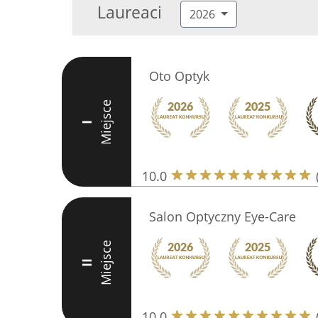
Laureaci
2026
Oto Optyk
Miejsce
I
10.0
Salon Optyczny Eye-Care
Miejsce
II
10.0