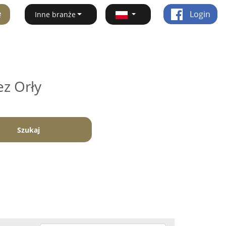
ę
Login
Inne branże
ez Orły
Szukaj