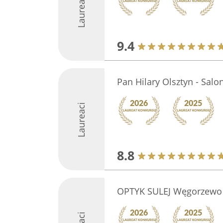
Laureaci
9.4
Pan Hilary Olsztyn - Sal
Laureaci
8.8
OPTYK SULEJ Węgorzewo