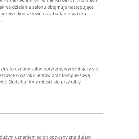
 zlokalizowane jest w miejscowości Działdowo
 Zakres działania salonu obejmuje następujące
 soczewki kontaktowe oraz badanie wzroku.
.
zicy to uznany salon optyczny, wyróżniający się
 trosce o wzrok klientów oraz kompleksową
e. Siedziba firmy mieści się przy ulicy
ię dużym uznaniem salon optyczny znajdujący