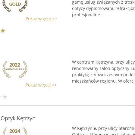
gamę usług związanych z troską
optycy dyplomowani, refrakcjon
profesjonalne ...
Pokaż więcej >>
a
W centrum Kętrzyna, przy ulicy 
renomowany salon optyczny Eur
praktykę z nowoczesnym podej
mieszkańców regionu. W ofercie
Pokaż więcej >>
 Optyk Kętrzyn
W Kętrzynie, przy ulicy Staromi
Opticus, którego właścicielem j