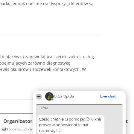
arki, jednak obecnie do dyspozycji klientów są
 to placówka zapewniająca szeroki zakres usług
 obejmujących zarówno diagnostykę
 serwis okularów i soczewek kontaktowych. W
ORŁY Optyki
Live chat
17:41
Cześć, chętnie Ci pomogę! 🙂 Kliknij
Organizator plebiscytu
Plebiscyt
Kontakt
proszę w odpowiedni temat
right Side Solutions sp. z o. o. sp. k.
Laureaci
rozmowy! 🙂
Kontakt