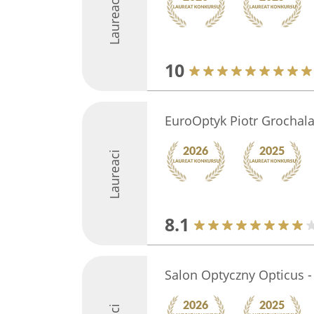
Laureaci
10
EuroOptyk Piotr Grochal
Laureaci
8.1
Salon Optyczny Opticus -