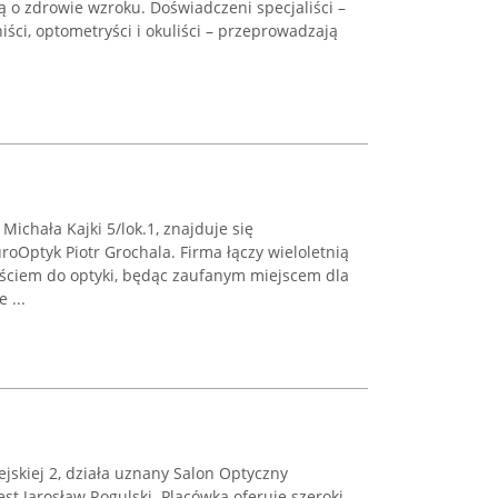
 o zdrowie wzroku. Doświadczeni specjaliści –
iści, optometryści i okuliści – przeprowadzają
Michała Kajki 5/lok.1, znajduje się
oOptyk Piotr Grochala. Firma łączy wieloletnią
ściem do optyki, będąc zaufanym miejscem dla
 ...
ejskiej 2, działa uznany Salon Optyczny
est Jarosław Rogulski. Placówka oferuje szeroki