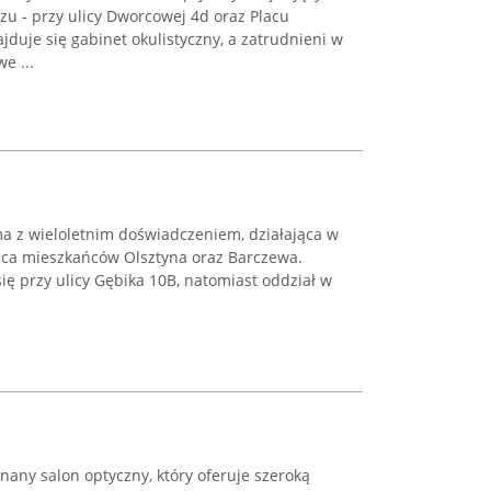
szu - przy ulicy Dworcowej 4d oraz Placu
jduje się gabinet okulistyczny, a zatrudnieni w
e ...
ma z wieloletnim doświadczeniem, działająca w
ąca mieszkańców Olsztyna oraz Barczewa.
się przy ulicy Gębika 10B, natomiast oddział w
nany salon optyczny, który oferuje szeroką