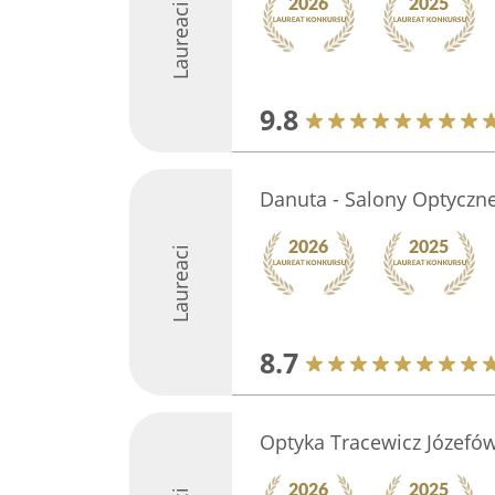
Laureaci
9.8
Danuta - Salony Optyczne
Laureaci
8.7
Optyka Tracewicz Józefó