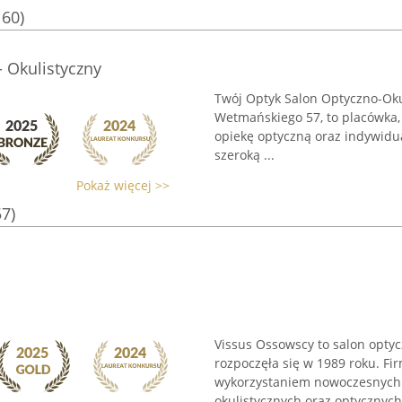
160)
 Okulistyczny
Twój Optyk Salon Optyczno-Okul
Wetmańskiego 57, to placówka,
opiekę optyczną oraz indywidua
szeroką ...
Pokaż więcej >>
57)
Vissus Ossowscy to salon optyc
rozpoczęła się w 1989 roku. Fi
wykorzystaniem nowoczesnych t
okulistycznych oraz optycznych.