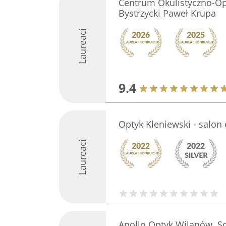
Centrum Okulistyczno-Op
Bystrzycki Paweł Krupa
Laureaci
9.4
Optyk Kleniewski - salon
Laureaci
Apollo Optyk Wilanów. S