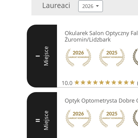
Laureaci
2026
Okularek Salon Optyczny Fal
Żuromin/Lidzbark
Miejsce
I
10.0
Optyk Optometrysta Dobre 
Miejsce
II