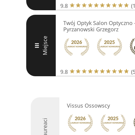
9.8
(
Twój Optyk Salon Optyczno -
Pyrzanowski Grzegorz
Miejsce
III
9.8
(
Vissus Ossowscy
Laureaci