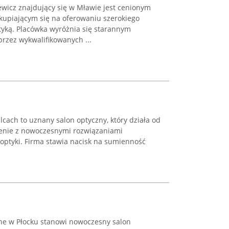
icz znajdujący się w Mławie jest cenionym
kupiającym się na oferowaniu szerokiego
tyką. Placówka wyróżnia się starannym
zez wykwalifikowanych ...
lcach to uznany salon optyczny, który działa od
zenie z nowoczesnymi rozwiązaniami
optyki. Firma stawia nacisk na sumienność
ne w Płocku stanowi nowoczesny salon