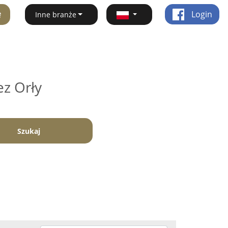
ę
Login
Inne branże
ez Orły
Szukaj