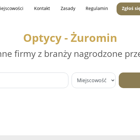
iejscowości
Kontakt
Zasady
Regulamin
Zgłoś si
Optycy - Żuromin
nne firmy z branży nagrodzone prz