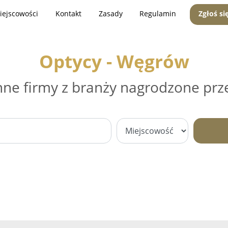
iejscowości
Kontakt
Zasady
Regulamin
Zgłoś si
Optycy - Węgrów
nne firmy z branży nagrodzone prz