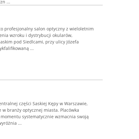
n ...
to profesjonalny salon optyczny z wieloletnim
nia wzroku i dystrybucji okularów,
askim pod Siedlcami, przy ulicy Józefa
kfalifikowaną ...
entralnej części Saskiej Kępy w Warszawie,
 w branży optycznej miasta. Placówka
go momentu systematycznie wzmacnia swoją
yróżnia ...