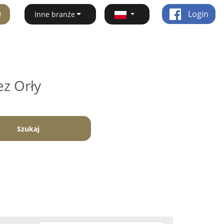
ę
Login
Inne branże
ez Orły
Szukaj