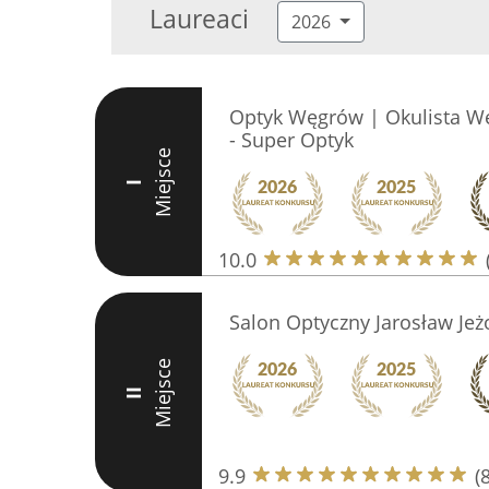
Laureaci
2026
Optyk Węgrów | Okulista W
- Super Optyk
Miejsce
I
10.0
Salon Optyczny Jarosław Jeż
Miejsce
II
9.9
(