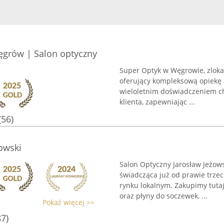
ęgrów | Salon optyczny
Super Optyk w Węgrowie, zlokal
oferujący kompleksową opiekę 
wieloletnim doświadczeniem c
klienta, zapewniając ...
(56)
owski
Salon Optyczny Jarosław Jeżowsk
świadcząca już od prawie trze
rynku lokalnym. Zakupimy tuta
oraz płyny do soczewek, ...
Pokaż więcej >>
87)