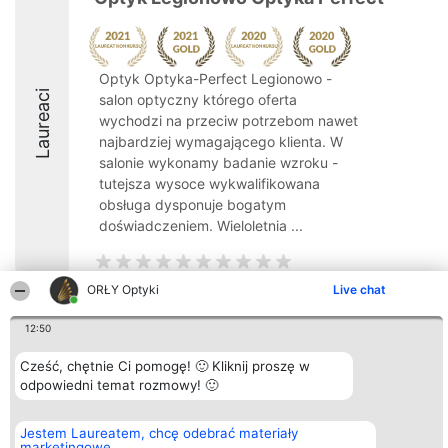
Optyk Optyka-Perfect Legionowo -
Laureaci
salon optyczny którego oferta
wychodzi na przeciw potrzebom nawet
najbardziej wymagającego klienta. W
salonie wykonamy badanie wzroku -
tutejsza wysoce wykwalifikowana
obsługa dysponuje bogatym
doświadczeniem. Wieloletnia ...
ORŁY Optyki
Live chat
12:50
Organizator plebiscytu
Plebiscyt
Kontakt
Bright Side Solutions sp. z o.
Laureaci
Kontakt
o. sp. k.
Lista
Cześć, chętnie Ci pomogę! 🙂 Kliknij proszę w
ul. Ruska 22
wszystkich
odpowiedni temat rozmowy! 🙂
Wrocław 50-079
Laureatów
KRS 0000749100 | Regon
Zasady
381313360 | NIP 8943132676
Regulamin
Jestem Laureatem, chcę odebrać materiały
+48 508 492 400
Polityka
marketingowe