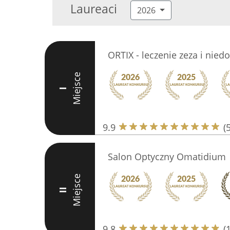
Laureaci
2026
ORTIX - leczenie zeza i nied
Miejsce
I
9.9
(
Salon Optyczny Omatidium
Miejsce
II
9.8
(