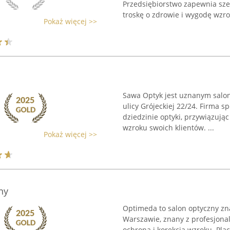
Przedsiębiorstwo zapewnia szer
troskę o zdrowie i wygodę wzrok
Pokaż więcej >>
Sawa Optyk jest uznanym salo
ulicy Grójeckiej 22/24. Firma 
dziedzinie optyki, przywiązują
wzroku swoich klientów. ...
Pokaż więcej >>
ny
Optimeda to salon optyczny zna
Warszawie, znany z profesjona
ochroną i korekcją wzroku. Pl