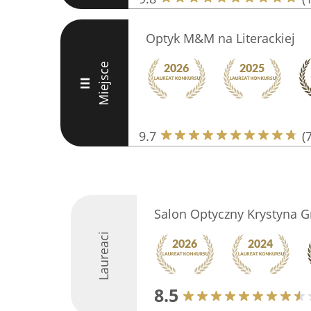
Optyk M&M na Literackiej
Miejsce
III
9.7
(
Salon Optyczny Krystyna 
Laureaci
8.5