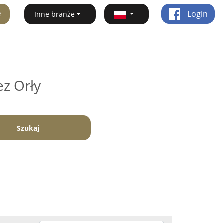
ę
Login
Inne branże
ez Orły
Szukaj