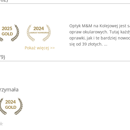
Optyk M&M na Kolejowej jest s
opraw okularowych. Tutaj każdy
oprawki, jak i te bardziej now
się od 39 złotych. ...
Pokaż więcej >>
79)
Grzymała