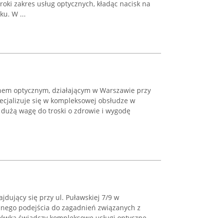
oki zakres usług optycznych, kładąc nacisk na
u. W ...
nem optycznym, działającym w Warszawie przy
specjalizuje się w kompleksowej obsłudze w
c dużą wagę do troski o zdrowie i wygodę
jdujący się przy ul. Puławskiej 7/9 w
lnego podejścia do zagadnień związanych z
acówka świadczy kompleksowe usługi optyczne,