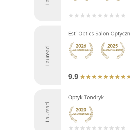
Esti Optics Salon Optycz
Laureaci
9.9
Optyk Tondryk
Laureaci