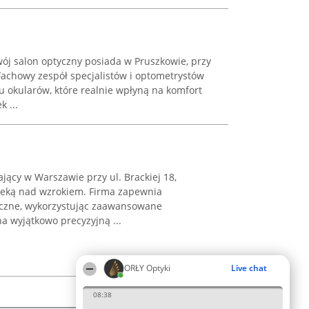
ój salon optyczny posiada w Pruszkowie, przy
 Fachowy zespół specjalistów i optometrystów
u okularów, które realnie wpłyną na komfort
 ...
ający w Warszawie przy ul. Brackiej 18,
ieką nad wzrokiem. Firma zapewnia
yczne, wykorzystując zaawansowane
na wyjątkowo precyzyjną ...
ORŁY Optyki
Live chat
08:38