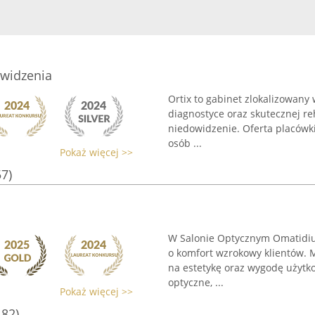
owidzenia
Ortix to gabinet zlokalizowany 
diagnostyce oraz skutecznej reh
niedowidzenie. Oferta placówki
osób ...
Pokaż więcej >>
57)
W Salonie Optycznym Omatidium
o komfort wzrokowy klientów. M
na estetykę oraz wygodę użytk
optyczne, ...
Pokaż więcej >>
182)