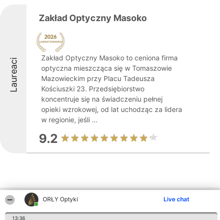
Zakład Optyczny Masoko
Zakład Optyczny Masoko to ceniona firma
Laureaci
optyczna mieszcząca się w Tomaszowie
Mazowieckim przy Placu Tadeusza
Kościuszki 23. Przedsiębiorstwo
koncentruje się na świadczeniu pełnej
opieki wzrokowej, od lat uchodząc za lidera
w regionie, jeśli ...
9.2
ORŁY Optyki
Live chat
Inne firmy z województwa
13:36