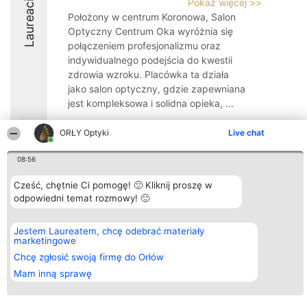
Pokaż więcej >>
Laureaci
Położony w centrum Koronowa, Salon
Optyczny Centrum Oka wyróżnia się
połączeniem profesjonalizmu oraz
indywidualnego podejścia do kwestii
zdrowia wzroku. Placówka ta działa
jako salon optyczny, gdzie zapewniana
jest kompleksowa i solidna opieka, ...
9.8
ORŁY Optyki
Live chat
08:56
Organizator plebiscytu
Plebiscyt
Kontakt
Cześć, chętnie Ci pomogę! 🙂 Kliknij proszę w
Bright Side Solutions sp. z o.
Laureaci
Kontakt
odpowiedni temat rozmowy! 🙂
o. sp. k.
Lista
ul. Ruska 22
wszystkich
Wrocław 50-079
Laureatów
KRS 0000749100 | Regon
Zasady
Jestem Laureatem, chcę odebrać materiały
381313360 | NIP 8943132676
Regulamin
marketingowe
+48 508 492 400
Polityka
Chcę zgłosić swoją firmę do Orłów
Prywatności
Mam inną sprawę