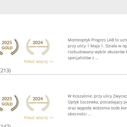
Monteoptyk Progres LAB to uzn
przy ulicy 1 Maja 1. Działa w 
rozbudowany wybór okularów ko
specjalistów z ...
Pokaż więcej >>
(213)
W Koszalinie, przy ulicy Zwycię
Optyk Soczewka, posiadający po
oraz wygodę widzenia osób korzy
obecności ...
Pokaż więcej >>
(147)