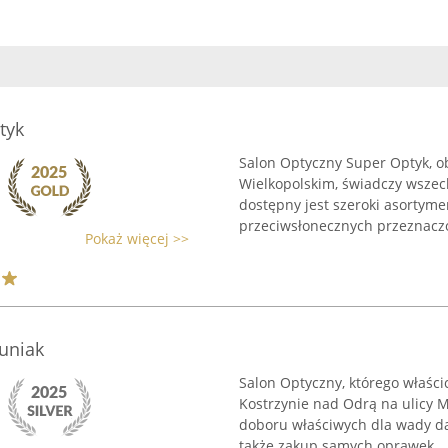
tyk
Salon Optyczny Super Optyk, o
Wielkopolskim, świadczy wszec
dostępny jest szeroki asortym
przeciwsłonecznych przeznaczo
Pokaż więcej >>
uniak
Salon Optyczny, którego właści
Kostrzynie nad Odrą na ulicy M
doboru właściwych dla wady da
także zakup samych oprawek. ..