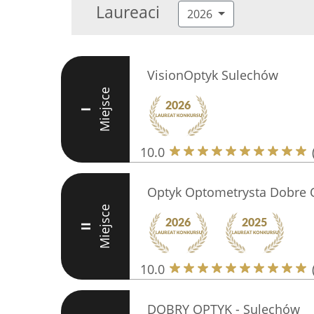
Laureaci
2026
VisionOptyk Sulechów
Miejsce
I
10.0
Optyk Optometrysta Dobre 
Miejsce
II
10.0
DOBRY OPTYK - Sulechów