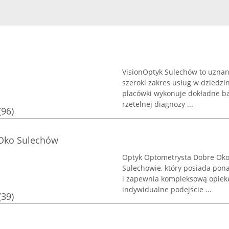
VisionOptyk Sulechów to uznany
szeroki zakres usług w dziedzin
placówki wykonuje dokładne b
rzetelnej diagnozy ...
(96)
Oko Sulechów
Optyk Optometrysta Dobre Oko 
Sulechowie, który posiada pon
i zapewnia kompleksową opiekę 
indywidualne podejście ...
(39)