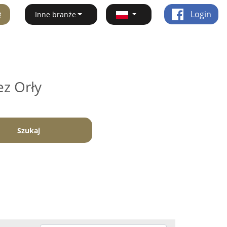
ę
Login
Inne branże
ez Orły
Szukaj