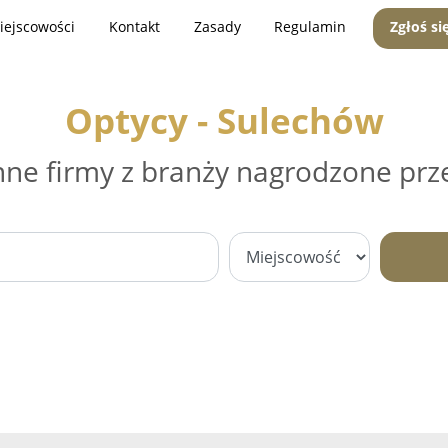
iejscowości
Kontakt
Zasady
Regulamin
Zgłoś si
Optycy - Sulechów
nne firmy z branży nagrodzone prz