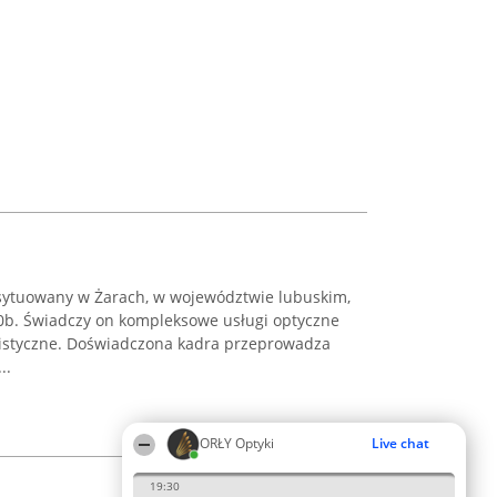
usytuowany w Żarach, w województwie lubuskim,
20b. Świadczy on kompleksowe usługi optyczne
listyczne. Doświadczona kadra przeprowadza
..
ORŁY Optyki
Live chat
19:30