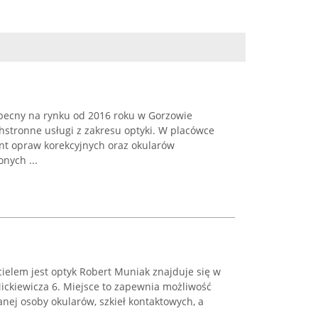
becny na rynku od 2016 roku w Gorzowie
hstronne usługi z zakresu optyki. W placówce
ent opraw korekcyjnych oraz okularów
nych ...
cielem jest optyk Robert Muniak znajduje się w
ickiewicza 6. Miejsce to zapewnia możliwość
nej osoby okularów, szkieł kontaktowych, a
.