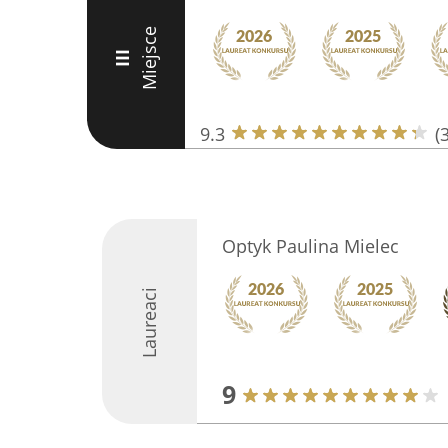
Miejsce
III
9.3
(
Optyk Paulina Mielec
Laureaci
9