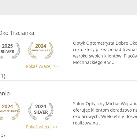
Oko Trzcianka
Optyk Optometrysta Dobre Oko 
roku, który przez ponad trzyn
wzroku swoich klientów. Placó
Mochnackiego 9 w ...
Pokaż więcej >>
41)
ania
Salon Optyczny Michał Wojtania
oferując klientom doradztwo n
okularowych. Wieloletnie doświ
realizowaną ...
Pokaż więcej >>
33)