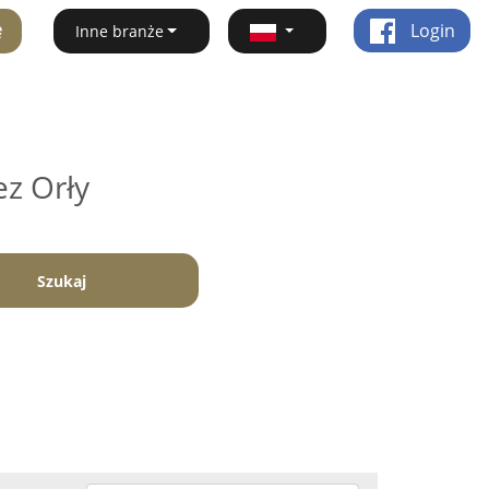
ę
Login
Inne branże
ez Orły
Szukaj