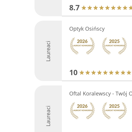
8.7
Optyk Osińscy
Laureaci
10
Oftal Koralewscy - Twój 
Laureaci