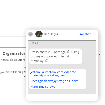
ORŁY Optyki
Live chat
01:28
Cześć, chętnie Ci pomogę! 🙂 Kliknij
Organizator plebiscytu
Plebiscyt
Kontakt
proszę w odpowiedni temat
right Side Solutions sp. z o. o. sp. k.
Laureaci
rozmowy! 🙂
Kontakt
ul. Ruska 22
Lista
Wrocław 50-079
wszystkich
Jestem Laureatem, chcę odebrać
egon 381313360 | NIP 8943132676
Laureatów
materiały marketingowe
+48 508 492 400
Zasady
Chcę zgłosić swoją firmę do Orłów
Regulamin
Polityka
Mam inną sprawę
Prywatności