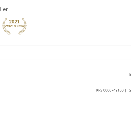
ller
B
KRS 0000749100 | R