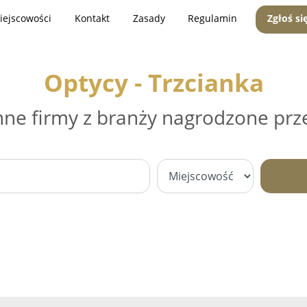
iejscowości
Kontakt
Zasady
Regulamin
Zgłoś si
Optycy - Trzcianka
nne firmy z branży nagrodzone prz