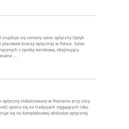
8 znajduje się ceniony salon optyczny Optyk
h placówek branży optycznej w Polsce. Salon
wiązanych z opieką wzrokową, obejmujący
nalne ...
n optyczny zlokalizowany w Poznaniu przy ulicy
lność opiera się na tradycjach sięgających roku
truje się na kompleksowej obsłudze optycznej