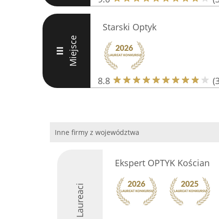
Starski Optyk
Miejsce
III
8.8
(
Inne firmy z województwa
Ekspert OPTYK Kościan
Laureaci