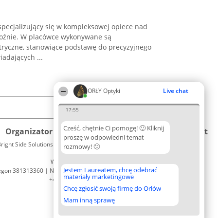
specjalizujący się w kompleksowej opiece nad
goźnie. W placówce wykonywane są
tryczne, stanowiące podstawę do precyzyjnego
adających ...
ORŁY Optyki
Live chat
17:55
Cześć, chętnie Ci pomogę! 🙂 Kliknij
Organizator plebiscytu
Plebiscyt
Kontakt
proszę w odpowiedni temat
right Side Solutions sp. z o. o. sp. k.
Laureaci
rozmowy! 🙂
Kontakt
ul. Ruska 22
Lista
Wrocław 50-079
wszystkich
Jestem Laureatem, chcę odebrać
egon 381313360 | NIP 8943132676
Laureatów
materiały marketingowe
+48 508 492 400
Zasady
Chcę zgłosić swoją firmę do Orłów
Regulamin
Polityka
Mam inną sprawę
Prywatności