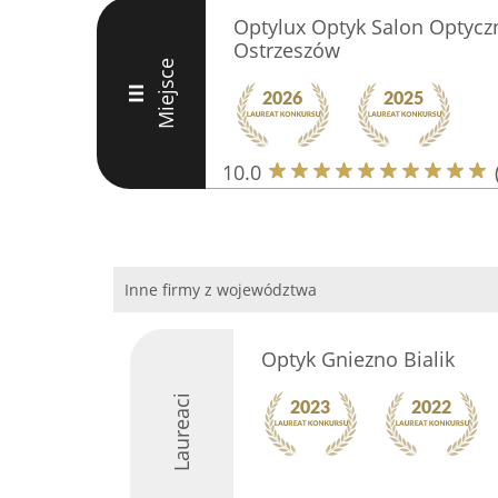
Optylux Optyk Salon Optyczn
Ostrzeszów
Miejsce
III
10.0
Inne firmy z województwa
Optyk Gniezno Bialik
Laureaci