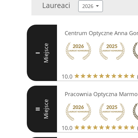
Laureaci
2026
Centrum Optyczne Anna Gon
Miejsce
I
10.0
Pracownia Optyczna Marmo
Miejsce
II
10.0