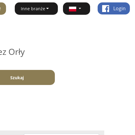
ę
Login
Inne branże
ez Orły
Szukaj