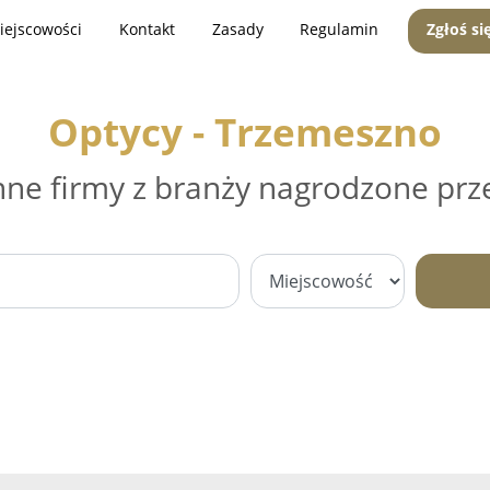
iejscowości
Kontakt
Zasady
Regulamin
Zgłoś si
Optycy - Trzemeszno
nne firmy z branży nagrodzone prz