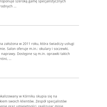
roponuje szeroką gamę specjalistycznych
odnych ...
a założona w 2011 roku, która świadczy usługi
e. Salon oferuje m.in.: okulary i soczewki,
 naprawy. Dostępne są m.in. oprawki takich
ini, ...
okalizowany w Kórniku skupia się na
iem swoich klientów. Zespół specjalistów
nie oraz umiejętności, realizując misję