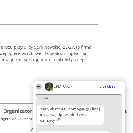
liszu przy ulicy Serbinowskiej 25-27, to firma
wej opiece wzrokowej. Działalność optyczna
anowiąc kontynuację poradni okulistycznej,
ORŁY Optyki
Live chat
18:44
Cześć, chętnie Ci pomogę! 🙂 Kliknij
Organizator plebiscytu
Plebiscyt
Kontakt
proszę w odpowiedni temat
right Side Solutions sp. z o. o. sp. k.
Laureaci
rozmowy! 🙂
Kontakt
ul. Ruska 22
Lista
Wrocław 50-079
wszystkich