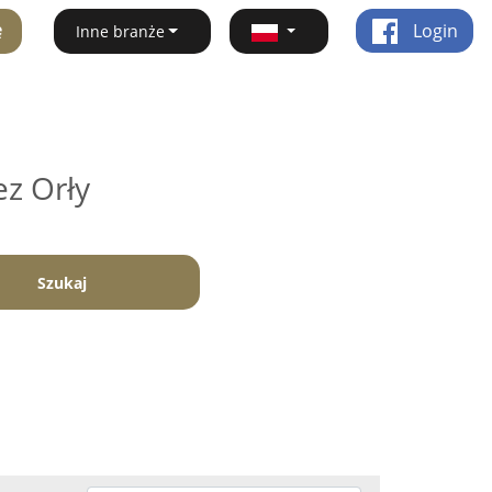
ę
Login
Inne branże
ez Orły
Szukaj