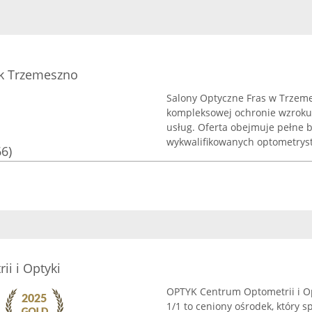
yk Trzemeszno
Salony Optyczne Fras w Trzemes
kompleksowej ochronie wzroku, 
usług. Oferta obejmuje pełne 
wykwalifikowanych optometrystó
66)
i i Optyki
OPTYK Centrum Optometrii i Op
1/1 to ceniony ośrodek, który s