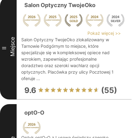
Salon Optyczny TwojeOko
Pokaż więcej >>
Miejsce
Salon Optyczny TwojeOko zlokalizowany w
Tarnowie Podgórnym to miejsce, które
II
specjalizuje się w kompleksowej opiece nad
wzrokiem, zapewniając profesjonalne
doradztwo oraz szeroki wachlarz opcji
optycznych. Placówka przy ulicy Pocztowej 1
oferuje ...
9.6
(55)
optO-O
Optyk optO-O z Lusowa świadczy szeroko