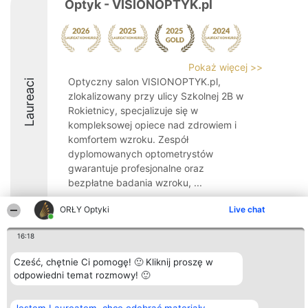
Optyk - VISIONOPTYK.pl
Pokaż więcej >>
Optyczny salon VISIONOPTYK.pl,
Laureaci
zlokalizowany przy ulicy Szkolnej 2B w
Rokietnicy, specjalizuje się w
kompleksowej opiece nad zdrowiem i
komfortem wzroku. Zespół
dyplomowanych optometrystów
gwarantuje profesjonalne oraz
bezpłatne badania wzroku, ...
10
ORŁY Optyki
Live chat
16:18
Organizator plebiscytu
Plebiscyt
Kontakt
Cześć, chętnie Ci pomogę! 🙂 Kliknij proszę w
Bright Side Solutions sp. z o.
Laureaci
Kontakt
odpowiedni temat rozmowy! 🙂
o. sp. k.
Lista
ul. Ruska 22
wszystkich
Wrocław 50-079
Laureatów