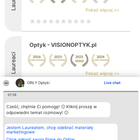
Pokaż więcej >>
Optyk - VISIONOPTYK.pl
Laureaci
Pokaż więcej >>
ORŁY Optyki
Live chat
9.9
07:29
Cześć, chętnie Ci pomogę! 🙂 Kliknij proszę w
Organizator plebiscytu
Plebiscyt
Kontakt
Bright Side Solutions sp. z o.
odpowiedni temat rozmowy! 🙂
Laureaci
Kontakt
o. sp. k.
Lista
ul. Ruska 22
wszystkich
Wrocław 50-079
Laureatów
Jestem Laureatem, chcę odebrać materiały
KRS 0000749100 | Regon
Zasady
marketingowe
381313360 | NIP 8943132676
Regulamin
Chcę zgłosić swoją firmę do Orłów