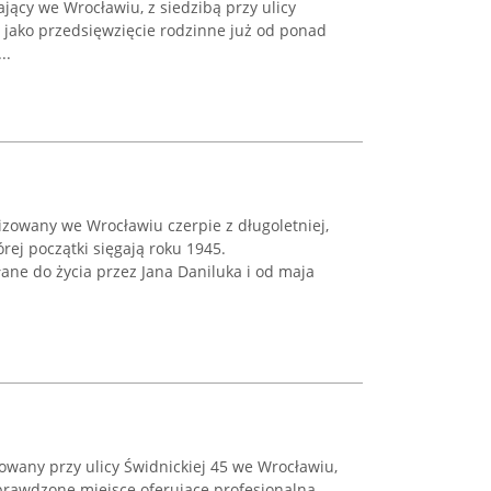
jący we Wrocławiu, z siedzibą przy ulicy
e jako przedsięwzięcie rodzinne już od ponad
..
izowany we Wrocławiu czerpie z długoletniej,
órej początki sięgają roku 1945.
ane do życia przez Jana Daniluka i od maja
owany przy ulicy Świdnickiej 45 we Wrocławiu,
sprawdzone miejsce oferujące profesjonalną