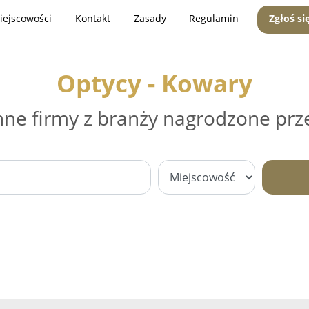
iejscowości
Kontakt
Zasady
Regulamin
Zgłoś si
Optycy - Kowary
nne firmy z branży nagrodzone prz