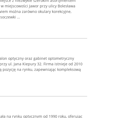
iejsce z niezwykle szerokim asortymentem
w miejscowości Jawor przy ulicy Bolesława
wiem można zarówno okulary korekcyjne,
soczewki ...
salon optyczny oraz gabinet optometryczny
przy ul. Jana Kiepury 32. Firma istnieje od 2010
ą pozycję na rynku, zapewniając kompleksową
ała na rynku optycznym od 1990 roku, oferując