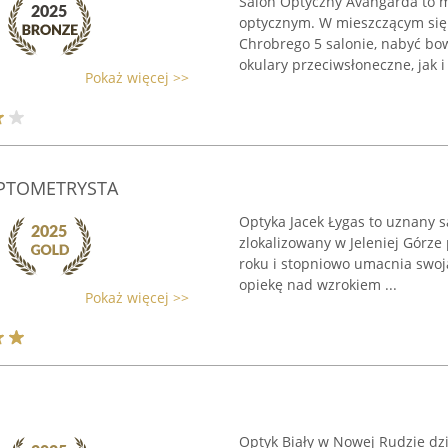
Salon Optyczny Avangarda to m
optycznym. W mieszczącym się 
Chrobrego 5 salonie, nabyć bo
okulary przeciwsłoneczne, jak i 
Pokaż więcej >>
OPTOMETRYSTA
Optyka Jacek Łygas to uznany 
zlokalizowany w Jeleniej Górze 
roku i stopniowo umacnia swoj
opiekę nad wzrokiem ...
Pokaż więcej >>
Optyk Biały w Nowej Rudzie dzi