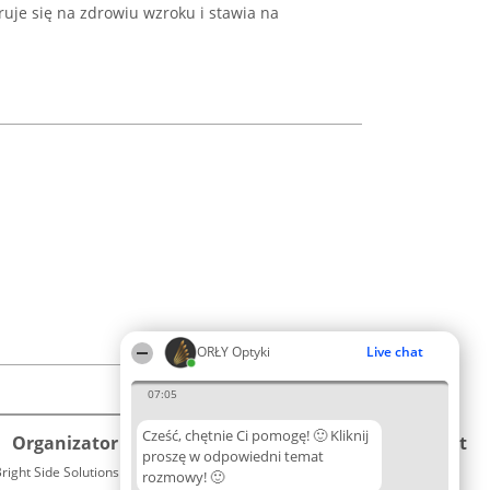
ruje się na zdrowiu wzroku i stawia na
ORŁY Optyki
Live chat
07:05
Cześć, chętnie Ci pomogę! 🙂 Kliknij
Organizator plebiscytu
Plebiscyt
Kontakt
proszę w odpowiedni temat
right Side Solutions sp. z o. o. sp. k.
Laureaci
rozmowy! 🙂
Kontakt