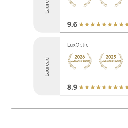
Laureaci
9.6
LuxOptic
Laureaci
8.9