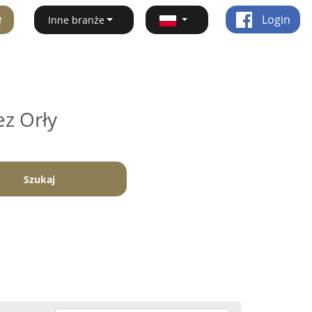
ę
Login
Inne branże
ez Orły
Szukaj