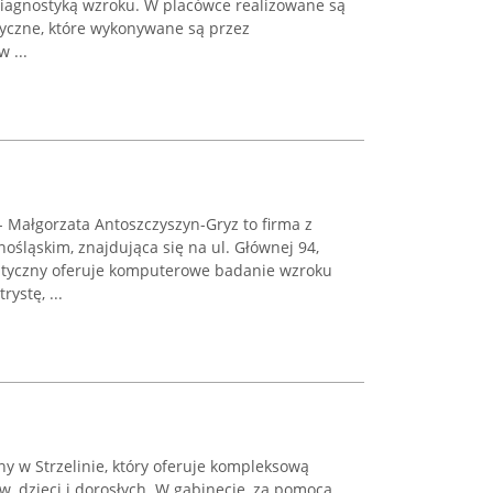
diagnostyką wzroku. W placówce realizowane są
tyczne, które wykonywane są przez
 ...
 Małgorzata Antoszczyszyn-Gryz to firma z
ośląskim, znajdująca się na ul. Głównej 94,
 optyczny oferuje komputerowe badanie wzroku
ystę, ...
ny w Strzelinie, który oferuje kompleksową
, dzieci i dorosłych. W gabinecie, za pomocą