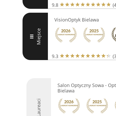
9.8
(
VisionOptyk Bielawa
Miejsce
III
9.3
(
Salon Optyczny Sowa - Op
Bielawa
Laureaci