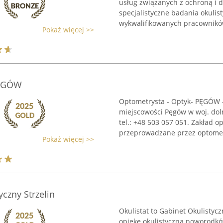
usług związanych z ochroną i 
specjalistyczne badania okulis
wykwalifikowanych pracowników
Pokaż więcej >>
PĘGÓW
Optometrysta - Optyk- PĘGÓW -
miejscowości Pęgów w woj. doln
tel.: +48 503 057 051. Zakład
przeprowadzane przez optometr
Pokaż więcej >>
yczny Strzelin
Okulistat to Gabinet Okulistycz
opiekę okulistyczną noworodków