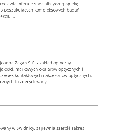
ocławia, oferuje specjalistyczną opiekę
sób poszukujących kompleksowych badań
cji. ...
oanna Zegan S.C. - zakład optyczny
jakości, markowych okularów optycznych i
oczewek kontaktowych i akcesoriów optycznych.
cznych to zdecydowany ...
owany w Świdnicy, zapewnia szeroki zakres