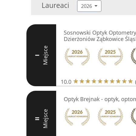
Laureaci
2026
Sosnowski Optyk Optometry
Dzierżoniów Ząbkowice Śląs
Miejsce
I
10.0
Optyk Brejnak - optyk, opto
Miejsce
II