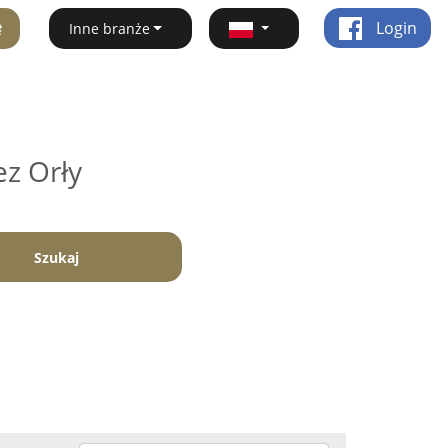
ę
Login
Inne branże
ez Orły
Szukaj