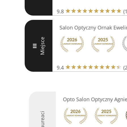
9.8
(
Salon Optyczny Ornak Ewel
Miejsce
III
9.4
(
Opto Salon Optyczny Agnie
Laureaci