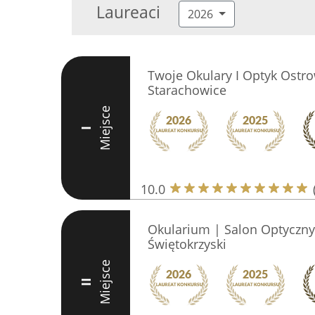
Laureaci
2026
Twoje Okulary I Optyk Ostro
Starachowice
Miejsce
I
10.0
Okularium | Salon Optyczny
Świętokrzyski
Miejsce
II