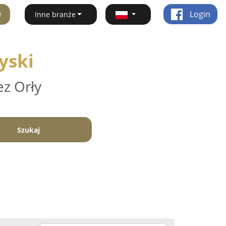
ę
Login
Inne branże
yski
ez Orły
Szukaj