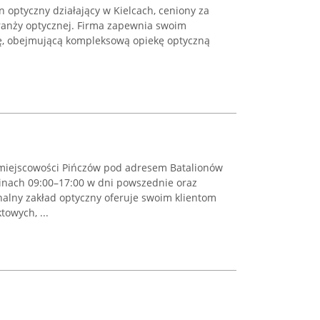
 optyczny działający w Kielcach, ceniony za
ranży optycznej. Firma zapewnia swoim
ę, obejmującą kompleksową opiekę optyczną
 miejscowości Pińczów pod adresem Batalionów
zinach 09:00–17:00 w dni powszednie oraz
nalny zakład optyczny oferuje swoim klientom
towych, ...